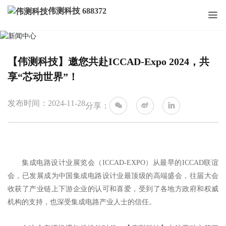
伟测科技 688372
新闻中心
NEWS
【伟测科技】邀您共赴ICCAD-Expo 2024，共
享“芯动世界”！
发布时间：2024-11-28
分享：
集成电路设计业展览会（ICCAD-EXPO）从最早的ICCAD联谊
会，已发展成为中国集成电路设计业最顶级的高端盛会，往届大会
收获了产业链上下游企业的认可和喜爱，受到了各地方政府和权威
机构的支持，也深受集成电路产业人士的信任。