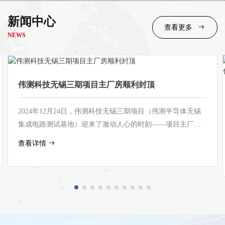
新闻中心
查看更多
NEWS
伟测科技无锡三期项目主厂房顺利封顶
2024年12月24日，伟测科技无锡三期项目（伟测半导体无锡
集成电路测试基地）迎来了激动人心的时刻——项目主厂房
封顶大吉！这一里程碑式的成就标志着项目建设取得了阶段
查看详情
性的重大胜利，也为公司在无锡的持续发展注入了强大动
力。无锡伟测半导体科技有限公司成立于2020年6月，为伟测
科技（688372）的全资子公司，是国家级高新技术企业，也
一直是伟测科技战略规划中的重要组成；此次项目为无锡伟
测的第三期项目，也