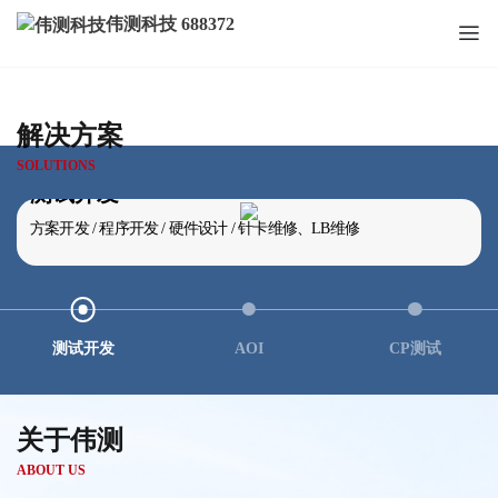
伟测科技 688372
1
2
3
解决方案
SOLUTIONS
测试开发
方案开发 / 程序开发 / 硬件设计 / 针卡维修、LB维修
测试开发
AOI
CP测试
关于伟测
ABOUT US